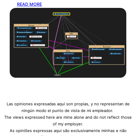
:
READ MORE
E
n
t
e
n
d
i
e
n
d
o
t
u
Las opiniones expresadas aquí son propias, y no representan de
a
ningún modo el punto de vista de mi empleador.
p
The views expressed here are mine alone and do not reflect those
l
of my employer.
i
As opiniões expressas aqui são exclusivamente minhas e não
c