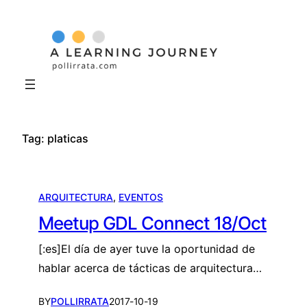
Skip
to
content
Tag:
platicas
ARQUITECTURA
, 
EVENTOS
Meetup GDL Connect 18/Oct
[:es]El día de ayer tuve la oportunidad de
hablar acerca de tácticas de arquitectura…
BY
POLLIRRATA
2017-10-19