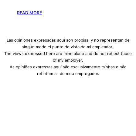
:
READ MORE
M
e
e
Las opiniones expresadas aquí son propias, y no representan de
t
ningún modo el punto de vista de mi empleador.
u
The views expressed here are mine alone and do not reflect those
p
of my employer.
G
As opiniões expressas aqui são exclusivamente minhas e não
D
refletem as do meu empregador.
L
C
o
n
n
e
c
t