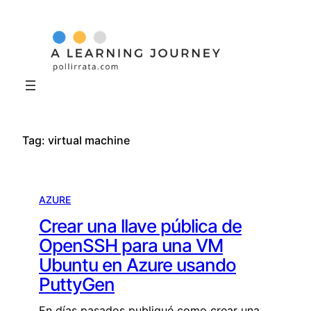
Skip
to
content
Tag:
virtual machine
AZURE
Crear una llave pública de
OpenSSH para una VM
Ubuntu en Azure usando
PuttyGen
En días pasados publiqué como crear una