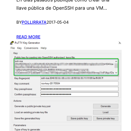
llave pública de OpenSSH para una VM…
BY
POLLIRRATA
2017-05-04
:
READ MORE
C
r
e
a
r
u
n
a
l
l
a
v
e