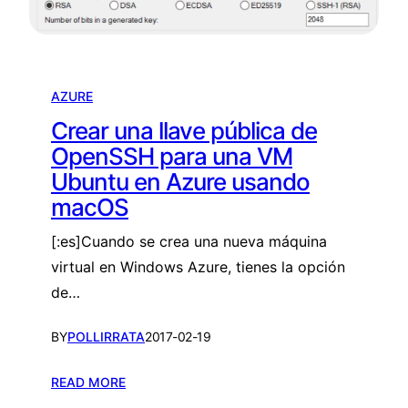
p
ú
b
l
AZURE
i
c
Crear una llave pública de
a
OpenSSH para una VM
d
Ubuntu en Azure usando
e
macOS
O
p
[:es]Cuando se crea una nueva máquina
e
virtual en Windows Azure, tienes la opción
n
de…
S
S
BY
POLLIRRATA
2017-02-19
H
p
:
READ MORE
a
C
r